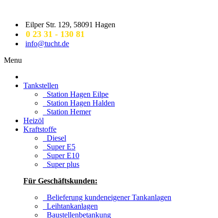
Direkt zum Inhalt
Eilper Str. 129, 58091 Hagen
0 23 31 - 130 81
info@tucht.de
Menu
Tankstellen
Station Hagen Eilpe
Station Hagen Halden
Station Hemer
Heizöl
Kraftstoffe
Diesel
Super E5
Super E10
Super plus
Für Geschäftskunden:
Belieferung kundeneigener Tankanlagen
Leihtankanlagen
Baustellenbetankung