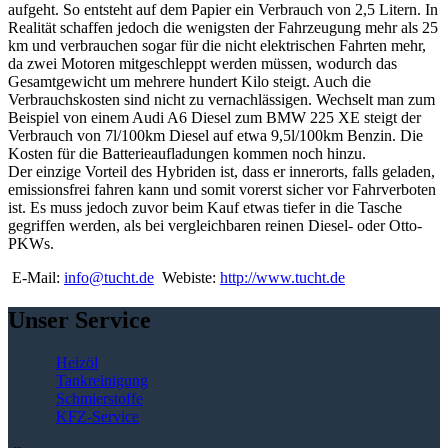
aufgeht. So entsteht auf dem Papier ein Verbrauch von 2,5 Litern. In
Realität schaffen jedoch die wenigsten der Fahrzeugung mehr als 25
km und verbrauchen sogar für die nicht elektrischen Fahrten mehr,
da zwei Motoren mitgeschleppt werden müssen, wodurch das
Gesamtgewicht um mehrere hundert Kilo steigt. Auch die
Verbrauchskosten sind nicht zu vernachlässigen. Wechselt man zum
Beispiel von einem Audi A6 Diesel zum BMW 225 XE steigt der
Verbrauch von 7l/100km Diesel auf etwa 9,5l/100km Benzin. Die
Kosten für die Batterieaufladungen kommen noch hinzu.
Der einzige Vorteil des Hybriden ist, dass er innerorts, falls geladen,
emissionsfrei fahren kann und somit vorerst sicher vor Fahrverboten
ist. Es muss jedoch zuvor beim Kauf etwas tiefer in die Tasche
gegriffen werden, als bei vergleichbaren reinen Diesel- oder Otto-
PKWs.
E-Mail:
info@tucht.de
Webiste:
http://www.tucht.de
Unser Service
Heizöl
Tankreinigung
Schmierstoffe
KFZ-Service