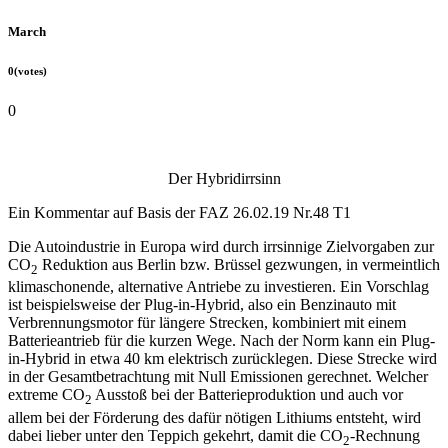
March
0(votes)
0
car-mercedes-benz-c-300-d-e-
Der Hybridirrsinn
3325813_192(2).jpg
Ein Kommentar auf Basis der FAZ 26.02.19 Nr.48 T1
Die Autoindustrie in Europa wird durch irrsinnige Zielvorgaben zur
CO
Reduktion aus Berlin bzw. Brüssel gezwungen, in vermeintlich
2
klimaschonende, alternative Antriebe zu investieren. Ein Vorschlag
ist beispielsweise der Plug-in-Hybrid, also ein Benzinauto mit
Verbrennungsmotor für längere Strecken, kombiniert mit einem
Batterieantrieb für die kurzen Wege. Nach der Norm kann ein Plug-
in-Hybrid in etwa 40 km elektrisch zurücklegen. Diese Strecke wird
in der Gesamtbetrachtung mit Null Emissionen gerechnet. Welcher
extreme CO
Ausstoß bei der Batterieproduktion und auch vor
2
allem bei der Förderung des dafür nötigen Lithiums entsteht, wird
dabei lieber unter den Teppich gekehrt, damit die CO
-Rechnung
2